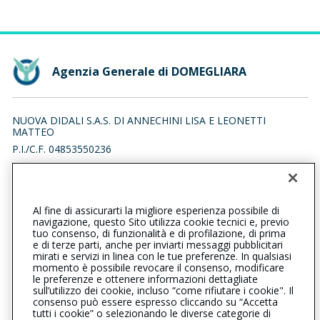
Agenzia Generale di DOMEGLIARA
NUOVA DIDALI S.A.S. DI ANNECHINI LISA E LEONETTI
MATTEO
P.I./C.F. 04853550236
VIA OSPEDALETTO 105/B, 37026 PESCANTINA (VR)
Iscr. RUI n.:A000696087 del 22/11/2021
Al fine di assicurarti la migliore esperienza possibile di
0456701653
0456767258
navigazione, questo Sito utilizza cookie tecnici e, previo
tuo consenso, di funzionalità e di profilazione, di prima
domegliara@cattolica.it
e di terze parti, anche per inviarti messaggi pubblicitari
mirati e servizi in linea con le tue preferenze. In qualsiasi
momento è possibile revocare il consenso, modificare
nuovadidalisas@pec.it
le preferenze e ottenere informazioni dettagliate
sull’utilizzo dei cookie, incluso “come rifiutare i cookie". Il
consenso può essere espresso cliccando su “Accetta
tutti i cookie” o selezionando le diverse categorie di
L’intermediario è soggetto al controllo dell’IVASS. Consulta il