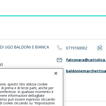
 DI UGO BALDONI E BIANCA
0719160002
falconara@cattolica.
N)
baldoniemarchettisa
ione, questo Sito utilizza cookie
ASS. Consulta il Registro RUI
, di prima e di terze parti, anche per
ue preferenze. In qualsiasi momento è
enere informazioni dettagliate
consenso può essere espresso cliccando
 di cookie cliccando su “Impostazioni