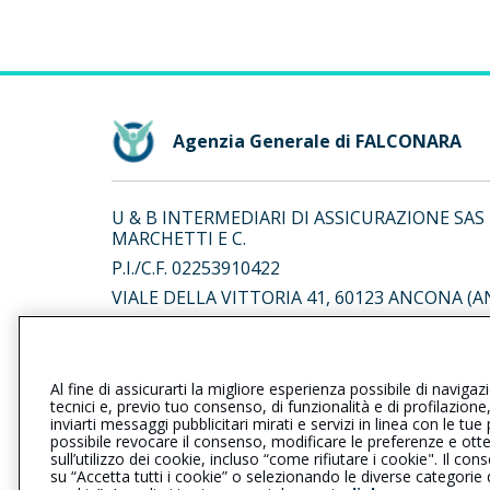
Agenzia Generale di FALCONARA
U & B INTERMEDIARI DI ASSICURAZIONE SAS
MARCHETTI E C.
P.I./C.F. 02253910422
VIALE DELLA VITTORIA 41, 60123 ANCONA (A
Iscr. RUI n.:A000174102 del 27/04/2007
Al fine di assicurarti la migliore esperienza possibile di navigaz
L’intermediario è soggetto al controllo dell’IV
tecnici e, previo tuo consenso, di funzionalità e di profilazione
al seguente
link
inviarti messaggi pubblicitari mirati e servizi in linea con le t
possibile revocare il consenso, modificare le preferenze e ott
sull’utilizzo dei cookie, incluso “come rifiutare i cookie". Il 
su “Accetta tutti i cookie” o selezionando le diverse categorie