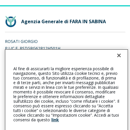
Agenzia Generale di FARA IN SABINA
ROSATI GIORGIO
P.I./C.F. RSTGRG62R12H501H
Iscr. RUI n.:A000151684 del 10/04/2007
Al fine di assicurarti la migliore esperienza possibile di
0765487023
0765487023
navigazione, questo Sito utilizza cookie tecnici e, previo
tuo consenso, di funzionalità e di profilazione, di prima
farainsabina@cattolica.it
e di terze parti, anche per inviarti messaggi pubblicitari
mirati e servizi in linea con le tue preferenze. In qualsiasi
momento è possibile revocare il consenso, modificare
rosatigiorgio@pec.it
le preferenze e ottenere informazioni dettagliate
sull’utilizzo dei cookie, incluso “come rifiutare i cookie". Il
consenso può essere espresso cliccando su “Accetta
tutti i cookie” o selezionando le diverse categorie di
L’intermediario è soggetto al controllo dell’IVASS. Consulta il
cookie cliccando su “Impostazioni cookie”. Accedi ai tuoi
Registro RUI al seguente
link
consensi da questo
link