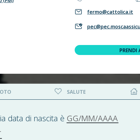
o (FM)
fermo@cattolica.it
pec@pec.moscaassicur
PRENDI
OTO
SALUTE
GG/MM/AAAA
ia data di nascita è