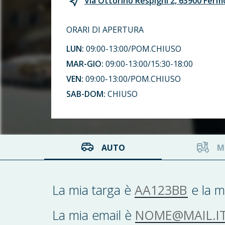
Via Ottorino Respighi 2, 63900 Ferm
ORARI DI APERTURA
LUN:
09:00-13:00/POM.CHIUSO
MAR-GIO:
09:00-13:00/15:30-18:00
VEN:
09:00-13:00/POM.CHIUSO
SAB-DOM:
CHIUSO
AUTO
M
AA123BB
La mia targa è
e la m
NOME@MAIL.IT
La mia email è