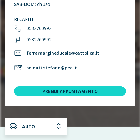
SAB-DOM:
chiuso
RECAPITI
0532760992
0532760992
ferraraargineducale@cattolica.it
soldati.stefano@pec.it
PRENDI APPUNTAMENTO
AUTO