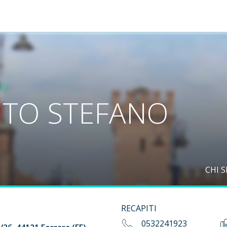
NTO STEFANO
CHI 
RECAPITI
0532241923