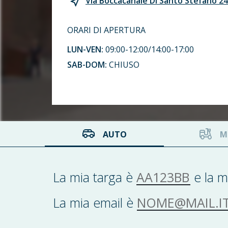
Via Boccacanale Di Santo Stefano 24/
ORARI DI APERTURA
LUN-VEN:
09:00-12:00/14:00-17:00
SAB-DOM:
CHIUSO
AUTO
M
AA123BB
La mia targa è
e la m
NOME@MAIL.IT
La mia email è