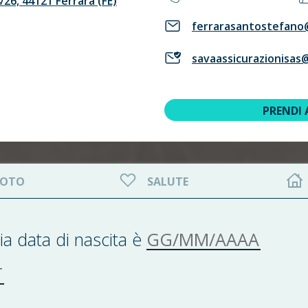
26, 44121 Ferrara (FE)
ferrarasantostefano@
savaassicurazionisas
PRENDI
OTO
SALUTE
GG/MM/AAAA
ia data di nascita è