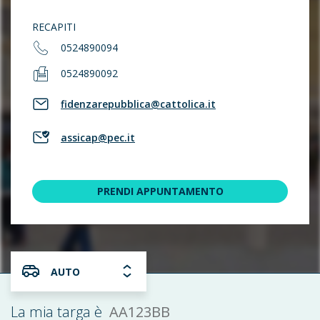
RECAPITI
0524890094
0524890092
fidenzarepubblica@cattolica.it
assicap@pec.it
PRENDI APPUNTAMENTO
AUTO
AA123BB
La mia targa è