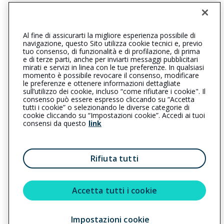
STRADA DEI MERCATI 17, 43126 PARMA (PR)
Iscr. RUI n.:A000065274 del 01/10/2009
Al fine di assicurarti la migliore esperienza possibile di
0524890094
0524890092
navigazione, questo Sito utilizza cookie tecnici e, previo
tuo consenso, di funzionalità e di profilazione, di prima
fidenzarepubblica@cattolica.it
e di terze parti, anche per inviarti messaggi pubblicitari
mirati e servizi in linea con le tue preferenze. In qualsiasi
momento è possibile revocare il consenso, modificare
assicap@pec.it
le preferenze e ottenere informazioni dettagliate
sull’utilizzo dei cookie, incluso “come rifiutare i cookie". Il
consenso può essere espresso cliccando su “Accetta
tutti i cookie” o selezionando le diverse categorie di
L’intermediario è soggetto al controllo dell’IVASS. Consulta il
cookie cliccando su “Impostazioni cookie”. Accedi ai tuoi
Registro RUI al seguente
link
consensi da questo
link
Privacy
|
Cookie
|
Il Gruppo Generali
Rifiuta tutti
Reclami
|
Note legali
|
Accessibilità
Sostenibilità
Accetta tutti i cookie
Impostazioni cookie
Copyright © 2023 - Cattolica Assicurazioni è un marchio commerciale di