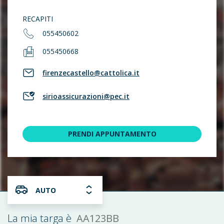
RECAPITI
055450602
055450668
firenzecastello@cattolica.it
sirioassicurazioni@pec.it
PRENDI APPUNTAMENTO
AUTO
AA123BB
La mia targa è