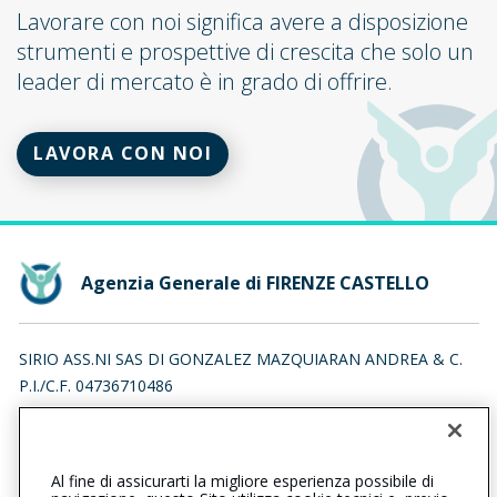
Lavorare con noi significa avere a disposizione
strumenti e prospettive di crescita che solo un
leader di mercato è in grado di offrire.
LAVORA CON NOI
Agenzia Generale di FIRENZE CASTELLO
SIRIO ASS.NI SAS DI GONZALEZ MAZQUIARAN ANDREA & C.
P.I./C.F. 04736710486
VIA REGINALDO GIULIANI 103/A, 50141 FIRENZE (FI)
Iscr. RUI n.:A000156011 del 16/04/2007
Al fine di assicurarti la migliore esperienza possibile di
055450602
055450668