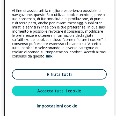
Iscr. RUI n.:A000251855 del 08/04/2008
Al fine di assicurarti la migliore esperienza possibile di
0543922499
navigazione, questo Sito utilizza cookie tecnici e, previo
tuo consenso, di funzionalità e di profilazione, di prima
forlirepubblica@cattolica.it
e di terze parti, anche per inviarti messaggi pubblicitari
mirati e servizi in linea con le tue preferenze. In qualsiasi
momento è possibile revocare il consenso, modificare
ufficio@pec.verdesicuro.it
le preferenze e ottenere informazioni dettagliate
sull’utilizzo dei cookie, incluso “come rifiutare i cookie". Il
consenso può essere espresso cliccando su “Accetta
tutti i cookie” o selezionando le diverse categorie di
L’intermediario è soggetto al controllo dell’IVASS. Consulta il
cookie cliccando su “Impostazioni cookie”. Accedi ai tuoi
Registro RUI al seguente
link
consensi da questo
link
Privacy
|
Cookie
|
Il Gruppo Generali
Rifiuta tutti
Reclami
|
Note legali
|
Accessibilità
Sostenibilità
Accetta tutti i cookie
Impostazioni cookie
Copyright © 2023 - Cattolica Assicurazioni è un marchio commerciale di
Generali Italia S.p.A. - Partita IVA del Gruppo Assicurazioni Generali S.p.A.
01333550323