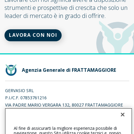
strumenti e prospettive di crescita che solo un
leader di mercato è in grado di offrire.
LAVORA CON NOI
Agenzia Generale di FRATTAMAGGIORE
GERVASIO SRL
P.I./C.F. 07853761216
VIA PADRE MARIO VERGARA 132, 80027 FRATTAMAGGIORE
(NA)
Iscr. RUI n.:A000499263 del 19/09/2014
Al fine di assicurarti la migliore esperienza possibile di
0818311644
0818363816
navigazione, questo Sito utilizza cookie tecnici e, previo