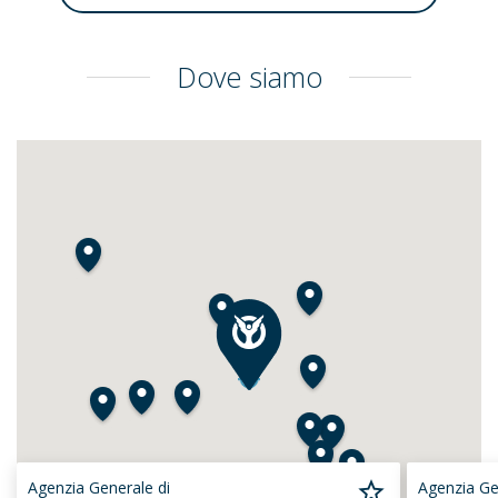
Dove siamo
Agenzia Generale di
Agenzia Ge