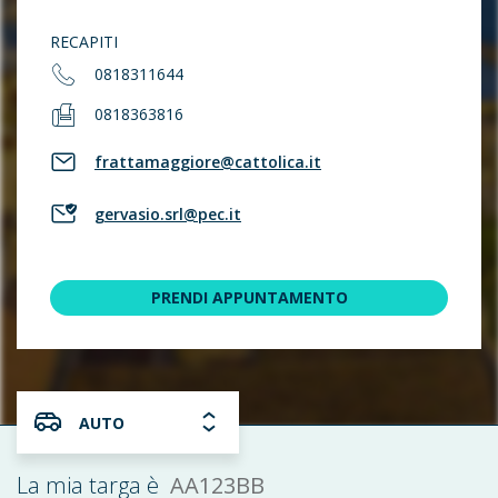
RECAPITI
0818311644
0818363816
frattamaggiore@cattolica.it
gervasio.srl@pec.it
PRENDI APPUNTAMENTO
AUTO
AA123BB
La mia targa è