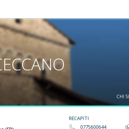
CECCANO
CHI 
RECAPITI
0775600644