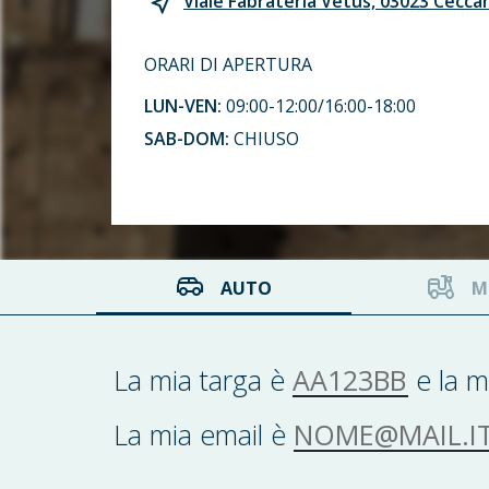
Viale Fabrateria Vetus, 03023 Cecca
ORARI DI APERTURA
LUN-VEN:
09:00-12:00/16:00-18:00
SAB-DOM:
CHIUSO
AUTO
M
AA123BB
La mia targa è
e la m
NOME@MAIL.IT
La mia email è