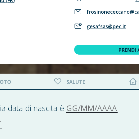
no (FR)
frosinonececcano@cat
gesafsas@pec.it
PRENDI
OTO
SALUTE
GG/MM/AAAA
ia data di nascita è