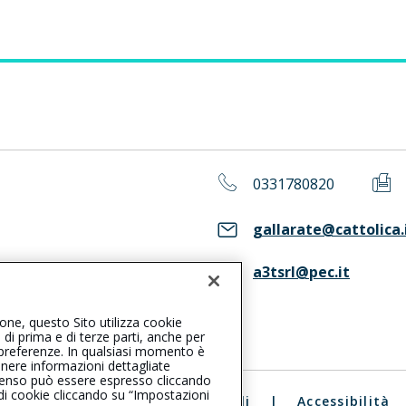
0331780820
gallarate@cattolica.
a3tsrl@pec.it
ASS. Consulta il Registro RUI
ione, questo Sito utilizza cookie
, di prima e di terze parti, anche per
ue preferenze. In qualsiasi momento è
enere informazioni dettagliate
consenso può essere espresso cliccando
 di cookie cliccando su “Impostazioni
ali
|
Reclami
|
Note legali
|
Accessibilità