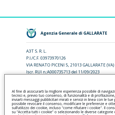
Agenzia Generale di GALLARATE
A3T S. R. L.
P.I./C.F. 03973970126
VIA RENATO PICENI 5, 21013 GALLARATE (VA)
Iscr. RUI n.:A000735713 del 11/09/2023
L’intermediario è soggetto al controllo dell’IV
Al fine di assicurarti la migliore esperienza possibile di navigaz
al seguente
link
tecnici e, previo tuo consenso, di funzionalità e di profilazione
inviarti messaggi pubblicitari mirati e servizi in linea con le t
possibile revocare il consenso, modificare le preferenze e ott
sull’utilizzo dei cookie, incluso “come rifiutare i cookie". Il 
su “Accetta tutti i cookie” o selezionando le diverse categorie
Privacy
|
Cookie
|
Il Gruppo Gener