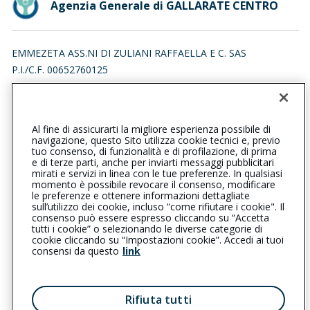
Agenzia Generale di GALLARATE CENTRO
EMMEZETA ASS.NI DI ZULIANI RAFFAELLA E C. SAS
P.I./C.F. 00652760125
PIAZZA RISORGIMENTO 10, 21013 GALLARATE (VA)
Iscr. RUI n.:A000011916 del 01/02/2007
Al fine di assicurarti la migliore esperienza possibile di
0331790175
0331247056
navigazione, questo Sito utilizza cookie tecnici e, previo
tuo consenso, di funzionalità e di profilazione, di prima
gallaratecentro@cattolica.it
e di terze parti, anche per inviarti messaggi pubblicitari
mirati e servizi in linea con le tue preferenze. In qualsiasi
momento è possibile revocare il consenso, modificare
emmezeta.ass@pec.confcommerciogallarate.it
le preferenze e ottenere informazioni dettagliate
sull’utilizzo dei cookie, incluso “come rifiutare i cookie". Il
consenso può essere espresso cliccando su “Accetta
tutti i cookie” o selezionando le diverse categorie di
L’intermediario è soggetto al controllo dell’IVASS. Consulta il
cookie cliccando su “Impostazioni cookie”. Accedi ai tuoi
Registro RUI al seguente
link
consensi da questo
link
Privacy
|
Cookie
|
Il Gruppo Generali
Rifiuta tutti