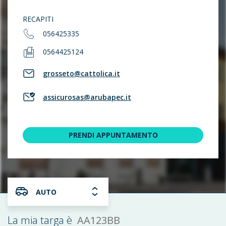
RECAPITI
056425335
0564425124
grosseto@cattolica.it
assicurosas@arubapec.it
PRENDI APPUNTAMENTO
AUTO
AA123BB
La mia targa è