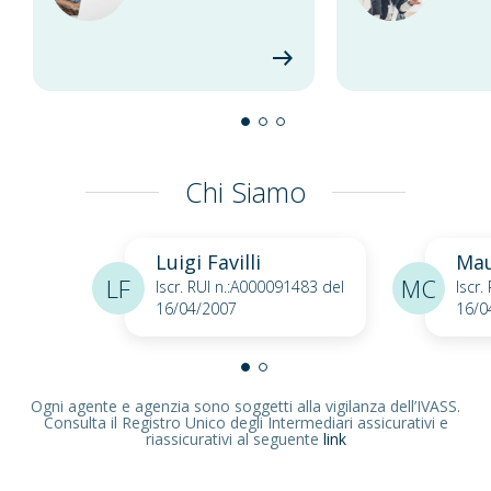
Chi Siamo
Luigi Favilli
Mau
LF
MC
Iscr. RUI n.:A000091483 del
Iscr.
16/04/2007
16/0
Ogni agente e agenzia sono soggetti alla vigilanza dell’IVASS.
Consulta il Registro Unico degli Intermediari assicurativi e
riassicurativi al seguente
link