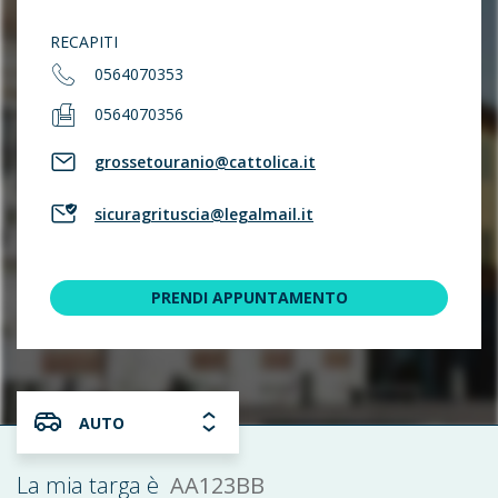
RECAPITI
0564070353
0564070356
grossetouranio@cattolica.it
sicuragrituscia@legalmail.it
PRENDI APPUNTAMENTO
AUTO
AA123BB
La mia targa è