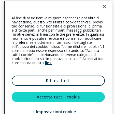
VIALE FRANCESCO BARACCA 26, 01100 VITERBO (VT)
Iscr. RUI n.:A000401850 del 16/12/2011
Al fine di assicurarti la migliore esperienza possibile di
0564070353
0564070356
navigazione, questo Sito utilizza cookie tecnici e, previo
tuo consenso, di funzionalità e di profilazione, di prima
grossetouranio@cattolica.it
e di terze parti, anche per inviarti messaggi pubblicitari
mirati e servizi in linea con le tue preferenze. In qualsiasi
momento è possibile revocare il consenso, modificare
sicuragrituscia@legalmail.it
le preferenze e ottenere informazioni dettagliate
sull’utilizzo dei cookie, incluso “come rifiutare i cookie". Il
consenso può essere espresso cliccando su “Accetta
tutti i cookie” o selezionando le diverse categorie di
L’intermediario è soggetto al controllo dell’IVASS. Consulta il
cookie cliccando su “Impostazioni cookie”. Accedi ai tuoi
Registro RUI al seguente
link
consensi da questo
link
Privacy
|
Cookie
|
Il Gruppo Generali
Rifiuta tutti
Reclami
|
Note legali
|
Accessibilità
Sostenibilità
Accetta tutti i cookie
Impostazioni cookie
Copyright © 2023 - Cattolica Assicurazioni è un marchio commerciale di