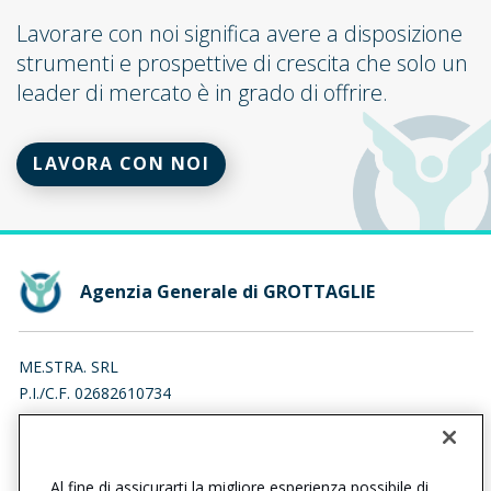
Lavorare con noi significa avere a disposizione
strumenti e prospettive di crescita che solo un
leader di mercato è in grado di offrire.
LAVORA CON NOI
Agenzia Generale di GROTTAGLIE
ME.STRA. SRL
P.I./C.F. 02682610734
VIA BELL'ACQUA 24, 74024 MANDURIA (TA)
Iscr. RUI n.:A000241876 del 24/01/2008
Al fine di assicurarti la migliore esperienza possibile di