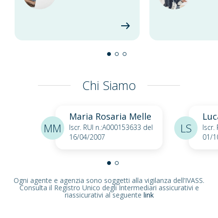
Chi Siamo
Maria Rosaria Melle
Luc
MM
LS
Iscr. RUI n.:A000153633 del
Iscr.
16/04/2007
01/1
Ogni agente e agenzia sono soggetti alla vigilanza dell’IVASS.
Consulta il Registro Unico degli Intermediari assicurativi e
riassicurativi al seguente
link