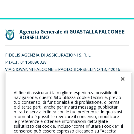
Agenzia Generale di GUASTALLA FALCONE E
BORSELLINO
FIDELIS AGENZIA DI ASSICURAZIONI S. R. L.
P.I./C.F. 01160090328
VIA GIOVANNI FALCONE E PAOLO BORSELLINO 13, 42016
GUASTALLA (RE)
Iscr. RUI n.:A000306559 del 29/05/2007
Al fine di assicurarti la migliore esperienza possibile di
0522826247
0522835782
navigazione, questo Sito utilizza cookie tecnici e, previo
tuo consenso, di funzionalità e di profilazione, di prima
guastallafalconeeborsellino@cattolica.it
e di terze parti, anche per inviarti messaggi pubblicitari
mirati e servizi in linea con le tue preferenze. In qualsiasi
momento è possibile revocare il consenso, modificare
fidelisagenziadiassicurazioni@legalmail.it
le preferenze e ottenere informazioni dettagliate
sull’utilizzo dei cookie, incluso “come rifiutare i cookie". Il
consenso può essere espresso cliccando su “Accetta