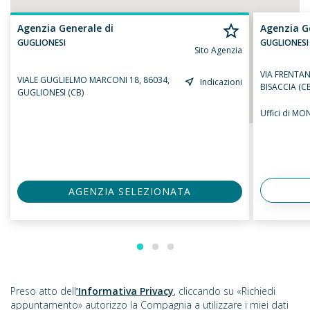
Agenzia Generale di
Agenzia G
GUGLIONESI
GUGLIONESI
Sito Agenzia
VIA FRENTA
VIALE GUGLIELMO MARCONI 18, 86034,
Indicazioni
BISACCIA (CB
GUGLIONESI (CB)
Uffici di M
AGENZIA SELEZIONATA
Preso atto dell
’Informativa Privacy
, cliccando su «Richiedi
appuntamento» autorizzo la Compagnia a utilizzare i miei dati