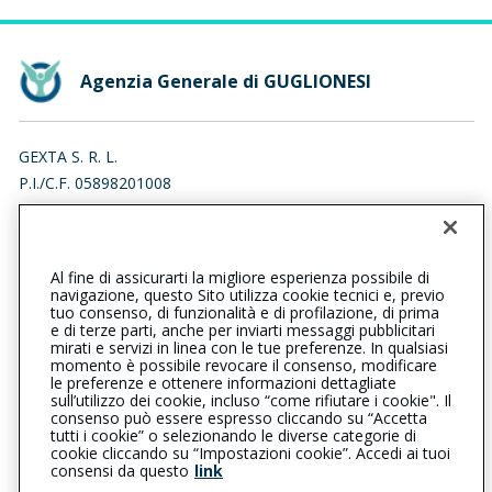
Agenzia Generale di GUGLIONESI
GEXTA S. R. L.
P.I./C.F. 05898201008
PIAZZA TRE TORRI 1, 20145 MILANO (MI)
Iscr. RUI n.:A000229520 del 12/11/2007
Al fine di assicurarti la migliore esperienza possibile di
0875680678
0875873046
navigazione, questo Sito utilizza cookie tecnici e, previo
tuo consenso, di funzionalità e di profilazione, di prima
guglionesi@cattolica.it
e di terze parti, anche per inviarti messaggi pubblicitari
mirati e servizi in linea con le tue preferenze. In qualsiasi
momento è possibile revocare il consenso, modificare
guglionesi@pec.agenzie.generali.com
le preferenze e ottenere informazioni dettagliate
sull’utilizzo dei cookie, incluso “come rifiutare i cookie". Il
consenso può essere espresso cliccando su “Accetta
tutti i cookie” o selezionando le diverse categorie di
L’intermediario è soggetto al controllo dell’IVASS. Consulta il
cookie cliccando su “Impostazioni cookie”. Accedi ai tuoi
Registro RUI al seguente
link
consensi da questo
link