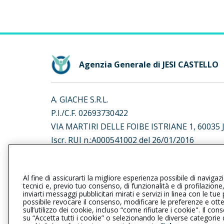
Agenzia Generale di JESI CASTELLO
A. GIACHE S.R.L.
P.I./C.F. 02693730422
VIA MARTIRI DELLE FOIBE ISTRIANE 1, 60035 J
Iscr. RUI n.:A000541002 del 26/01/2016
L’intermediario è soggetto al controllo dell’IV
Al fine di assicurarti la migliore esperienza possibile di navigaz
al seguente
link
tecnici e, previo tuo consenso, di funzionalità e di profilazione
inviarti messaggi pubblicitari mirati e servizi in linea con le t
possibile revocare il consenso, modificare le preferenze e ott
sull’utilizzo dei cookie, incluso “come rifiutare i cookie". Il 
su “Accetta tutti i cookie” o selezionando le diverse categorie
Privacy
|
Cookie
|
Il Gruppo Gener