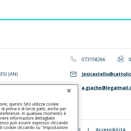
073158266
ESI (AN)
jesicastello@cattolic
a.giache@legalmail.i
ASS. Consulta il Registro RUI
ione, questo Sito utilizza cookie
, di prima e di terze parti, anche per
ue preferenze. In qualsiasi momento è
enere informazioni dettagliate
consenso può essere espresso cliccando
 di cookie cliccando su “Impostazioni
ali
|
Reclami
|
Note legali
|
Accessibilità