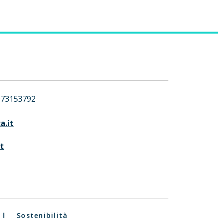
073153792
a.it
t
|
Sostenibilità