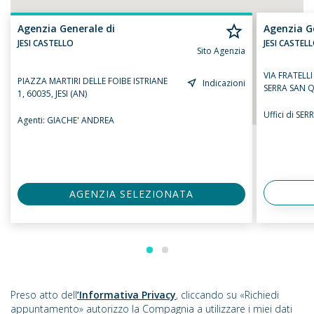
Agenzia Generale di
Agenzia G
JESI CASTELLO
JESI CASTEL
Sito Agenzia
VIA FRATELLI
PIAZZA MARTIRI DELLE FOIBE ISTRIANE
Indicazioni
SERRA SAN Q
1, 60035, JESI (AN)
Uffici di SE
Agenti:
GIACHE' ANDREA
AGENZIA SELEZIONATA
Preso atto dell
’Informativa Privacy
, cliccando su «Richiedi
appuntamento» autorizzo la Compagnia a utilizzare i miei dati