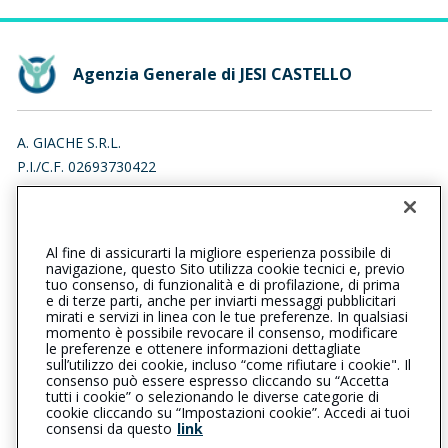
Agenzia Generale di JESI CASTELLO
A. GIACHE S.R.L.
P.I./C.F. 02693730422
VIA MARTIRI DELLE FOIBE ISTRIANE 1, 60035 JESI (AN)
Iscr. RUI n.:A000541002 del 26/01/2016
Al fine di assicurarti la migliore esperienza possibile di
073158266
073153792
navigazione, questo Sito utilizza cookie tecnici e, previo
tuo consenso, di funzionalità e di profilazione, di prima
jesicastello@cattolica.it
e di terze parti, anche per inviarti messaggi pubblicitari
mirati e servizi in linea con le tue preferenze. In qualsiasi
momento è possibile revocare il consenso, modificare
a.giache@legalmail.it
le preferenze e ottenere informazioni dettagliate
sull’utilizzo dei cookie, incluso “come rifiutare i cookie". Il
consenso può essere espresso cliccando su “Accetta
tutti i cookie” o selezionando le diverse categorie di
L’intermediario è soggetto al controllo dell’IVASS. Consulta il
cookie cliccando su “Impostazioni cookie”. Accedi ai tuoi
Registro RUI al seguente
link
consensi da questo
link