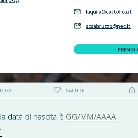
uila (AQ)
laquila@cattolica.it
scsabruzzo@pec.it
PRENDI
OTO
SALUTE
GG/MM/AAAA
ia data di nascita è