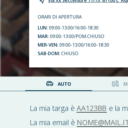
Via Xx Settembre 71/73, 67100 L' Aq
ORARI DI APERTURA
LUN:
09:00-13:00/16:00-18:30
MAR:
09:00-13:00/POM.CHIUSO
MER-VEN:
09:00-13:00/16:00-18:30
SAB-DOM:
CHIUSO
AUTO
M
AA123BB
La mia targa è
e la m
NOME@MAIL.IT
La mia email è