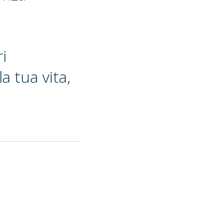
ri
a tua vita,