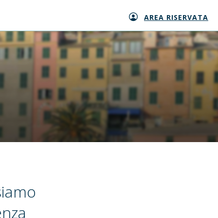
AREA RISERVATA
siamo
enza