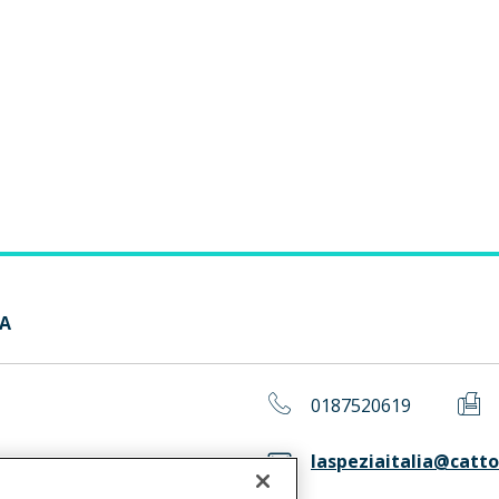
IA
0187520619
laspeziaitalia@cattol