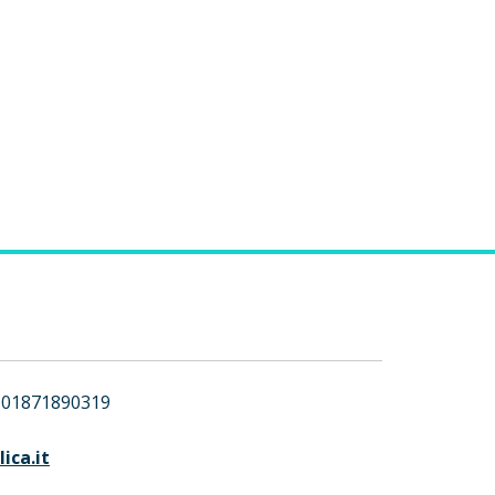
01871890319
ica.it