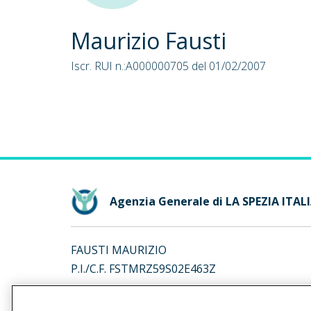
Maurizio Fausti
Iscr. RUI n.:A000000705 del 01/02/2007
Agenzia Generale di LA SPEZIA ITAL
FAUSTI MAURIZIO
P.I./C.F. FSTMRZ59S02E463Z
Iscr. RUI n.:A000000705 del 01/02/2007