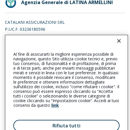
Agenzia Generale di LATINA ARMELLINI
CATALANI ASSICURAZIONI SRL
P.I./C.F. 03236180596
VIA DON CARLO TORELLO 11, 04100 LATINA (LT)
Iscr. RUI n.:A000732405 del 28/06/2023
Al fine di assicurarti la migliore esperienza possibile di
0773694070
0773694070
navigazione, questo Sito utilizza cookie tecnici e, previo
tuo consenso, di funzionalità e di profilazione, di prima
latinaarmellini@cattolica.it
e di terze parti, anche per inviarti messaggi pubblicitari
mirati e servizi in linea con le tue preferenze. In qualsiasi
momento è possibile revocare il consenso, modificare
catalaniassicurazionisrl@pec.it
le preferenze e ottenere informazioni dettagliate
sull’utilizzo dei cookie, incluso “come rifiutare i cookie". Il
consenso può essere espresso cliccando su “Accetta
tutti i cookie” o selezionando le diverse categorie di
L’intermediario è soggetto al controllo dell’IVASS. Consulta il
cookie cliccando su “Impostazioni cookie”. Accedi ai tuoi
Registro RUI al seguente
link
consensi da questo
link
Privacy
|
Cookie
|
Il Gruppo Generali
Rifiuta tutti