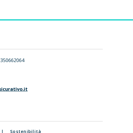
0350662064
icurativo.it
|
Sostenibilità