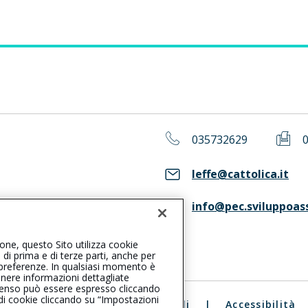
035732629
leffe@cattolica.it
info@pec.sviluppoass
ASS. Consulta il Registro RUI
ione, questo Sito utilizza cookie
, di prima e di terze parti, anche per
ue preferenze. In qualsiasi momento è
enere informazioni dettagliate
consenso può essere espresso cliccando
 di cookie cliccando su “Impostazioni
ali
|
Reclami
|
Note legali
|
Accessibilità