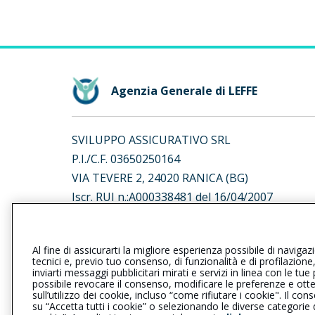
Agenzia Generale di LEFFE
SVILUPPO ASSICURATIVO SRL
P.I./C.F. 03650250164
VIA TEVERE 2, 24020 RANICA (BG)
Iscr. RUI n.:A000338481 del 16/04/2007
L’intermediario è soggetto al controllo dell’IV
Al fine di assicurarti la migliore esperienza possibile di navigaz
al seguente
link
tecnici e, previo tuo consenso, di funzionalità e di profilazione
inviarti messaggi pubblicitari mirati e servizi in linea con le t
possibile revocare il consenso, modificare le preferenze e ott
sull’utilizzo dei cookie, incluso “come rifiutare i cookie". Il 
su “Accetta tutti i cookie” o selezionando le diverse categorie
Privacy
|
Cookie
|
Il Gruppo Gener