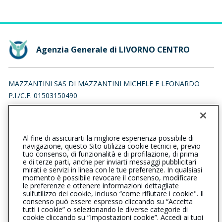
Agenzia Generale di LIVORNO CENTRO
MAZZANTINI SAS DI MAZZANTINI MICHELE E LEONARDO
P.I./C.F. 01503150490
VIA DELLA MALVA 8, 57128 LIVORNO (LI)
Iscr. RUI n.:A000159283 del 16/04/2007
Al fine di assicurarti la migliore esperienza possibile di
0586899339
0586205876
navigazione, questo Sito utilizza cookie tecnici e, previo
tuo consenso, di funzionalità e di profilazione, di prima
livornocentro@cattolica.it
e di terze parti, anche per inviarti messaggi pubblicitari
mirati e servizi in linea con le tue preferenze. In qualsiasi
momento è possibile revocare il consenso, modificare
mazzantinisas@legalmail.it
le preferenze e ottenere informazioni dettagliate
sull’utilizzo dei cookie, incluso “come rifiutare i cookie". Il
consenso può essere espresso cliccando su “Accetta
tutti i cookie” o selezionando le diverse categorie di
L’intermediario è soggetto al controllo dell’IVASS. Consulta il
cookie cliccando su “Impostazioni cookie”. Accedi ai tuoi
Registro RUI al seguente
link