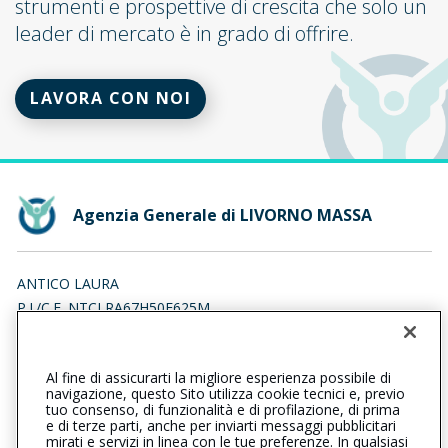
strumenti e prospettive di crescita che solo un
leader di mercato è in grado di offrire.
LAVORA CON NOI
Agenzia Generale di LIVORNO MASSA
ANTICO LAURA
P.I./C.F. NTCLRA67H50E625M
Iscr. RUI n.:A000193498 del 16/04/2007
Al fine di assicurarti la migliore esperienza possibile di
0586951538
navigazione, questo Sito utilizza cookie tecnici e, previo
tuo consenso, di funzionalità e di profilazione, di prima
livornomassa@cattolica.it
e di terze parti, anche per inviarti messaggi pubblicitari
mirati e servizi in linea con le tue preferenze. In qualsiasi