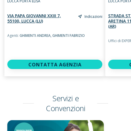
LUCCA PORTA ELISA
LUCCA PORTA
VIA PAPA GIOVANNI XXIII 7,
STRADA ST
Indicazioni
55100, LUCCA (LU)
ARETINA 11
(AR)
Agenti:
GHIMENTI ANDREA,
GHIMENTI FABRIZIO
Uffici di EXPE
CONTATTA AGENZIA
Servizi e
Convenzioni