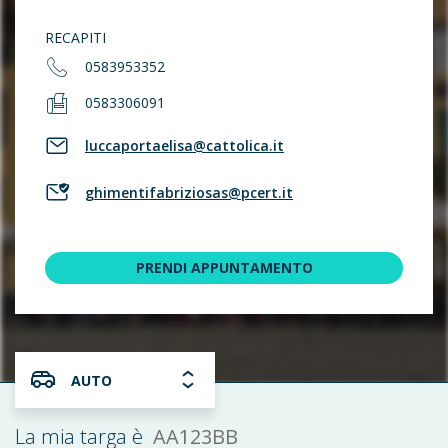
RECAPITI
0583953352
0583306091
luccaportaelisa@cattolica.it
ghimentifabriziosas@pcert.it
PRENDI APPUNTAMENTO
AUTO
AA123BB
La mia targa è