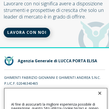
Lavorare con noi significa avere a disposizione
strumenti e prospettive di crescita che solo un
leader di mercato è in grado di offrire.
LAVORA CON NOI
Agenzia Generale di LUCCA PORTA ELISA
GHIMENTI FABRIZIO GIOVANNI E GHIMENTI ANDREA S.N.C.
P.I./C.F. 02046340465
VIALE CASTRUCCIO CASTRACANI 276/D, 55100 LUCCA (LU)
Iscr. RUI n.:A000168971 del 16/04/2007
Al fine di assicurarti la migliore esperienza possibile di
0583953352
0583306091
navigazione, questo Sito utilizza cookie tecnici e, previo