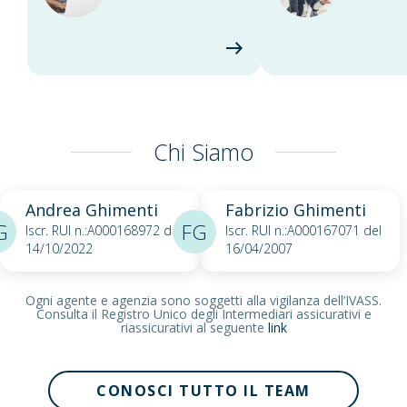
Chi Siamo
Andrea Ghimenti
Fabrizio Ghimenti
G
FG
Iscr. RUI n.:A000168972 del
Iscr. RUI n.:A000167071 del
14/10/2022
16/04/2007
Ogni agente e agenzia sono soggetti alla vigilanza dell’IVASS.
Consulta il Registro Unico degli Intermediari assicurativi e
riassicurativi al seguente
link
CONOSCI TUTTO IL TEAM