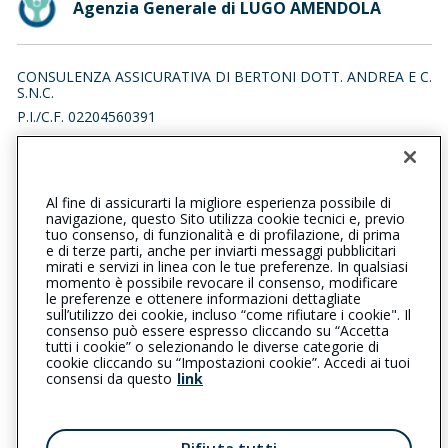
Agenzia Generale di LUGO AMENDOLA
CONSULENZA ASSICURATIVA DI BERTONI DOTT. ANDREA E C.
S.N.C.
P.I./C.F. 02204560391
VIA GIOVANNI AMENDOLA 54, 48022 LUGO (RA)
Iscr. RUI n.:A000111363 del 05/03/2005
Al fine di assicurarti la migliore esperienza possibile di
0545900699
0545218091
navigazione, questo Sito utilizza cookie tecnici e, previo
tuo consenso, di funzionalità e di profilazione, di prima
lugoamendola@cattolica.it
e di terze parti, anche per inviarti messaggi pubblicitari
mirati e servizi in linea con le tue preferenze. In qualsiasi
momento è possibile revocare il consenso, modificare
bertoniassicurazioni@pec.it
le preferenze e ottenere informazioni dettagliate
sull’utilizzo dei cookie, incluso “come rifiutare i cookie". Il
consenso può essere espresso cliccando su “Accetta
tutti i cookie” o selezionando le diverse categorie di
L’intermediario è soggetto al controllo dell’IVASS. Consulta il
cookie cliccando su “Impostazioni cookie”. Accedi ai tuoi
Registro RUI al seguente
link
consensi da questo
link
Privacy
|
Cookie
|
Il Gruppo Generali