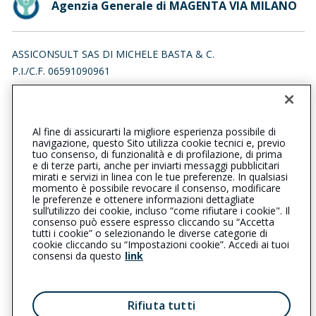
Agenzia Generale di MAGENTA VIA MILANO
ASSICONSULT SAS DI MICHELE BASTA & C.
P.I./C.F. 06591090961
VIA MILANO 41, 20013 MAGENTA (MI)
Iscr. RUI n.:A000309899 del 18/06/2009
Al fine di assicurarti la migliore esperienza possibile di
0297950312
0297290269
navigazione, questo Sito utilizza cookie tecnici e, previo
tuo consenso, di funzionalità e di profilazione, di prima
magentaviamilano@cattolica.it
e di terze parti, anche per inviarti messaggi pubblicitari
mirati e servizi in linea con le tue preferenze. In qualsiasi
momento è possibile revocare il consenso, modificare
assiconsult@twtcert.it
le preferenze e ottenere informazioni dettagliate
sull’utilizzo dei cookie, incluso “come rifiutare i cookie". Il
consenso può essere espresso cliccando su “Accetta
tutti i cookie” o selezionando le diverse categorie di
L’intermediario è soggetto al controllo dell’IVASS. Consulta il
cookie cliccando su “Impostazioni cookie”. Accedi ai tuoi
Registro RUI al seguente
link
consensi da questo
link
Privacy
|
Cookie
|
Il Gruppo Generali
Rifiuta tutti