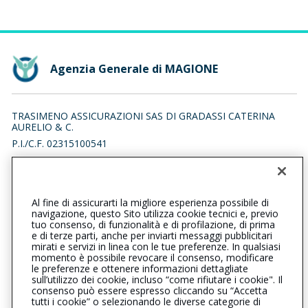
Agenzia Generale di MAGIONE
TRASIMENO ASSICURAZIONI SAS DI GRADASSI CATERINA
AURELIO & C.
P.I./C.F. 02315100541
VIA ROMA 11/AB, 06063 MAGIONE (PG)
Iscr. RUI n.:A000169084 del 22/04/2007
Al fine di assicurarti la migliore esperienza possibile di
0758472651
0758478196
navigazione, questo Sito utilizza cookie tecnici e, previo
tuo consenso, di funzionalità e di profilazione, di prima
magione@cattolica.it
e di terze parti, anche per inviarti messaggi pubblicitari
mirati e servizi in linea con le tue preferenze. In qualsiasi
momento è possibile revocare il consenso, modificare
trasimenoassicurazioni@pec.it
le preferenze e ottenere informazioni dettagliate
sull’utilizzo dei cookie, incluso “come rifiutare i cookie". Il
consenso può essere espresso cliccando su “Accetta
tutti i cookie” o selezionando le diverse categorie di
L’intermediario è soggetto al controllo dell’IVASS. Consulta il