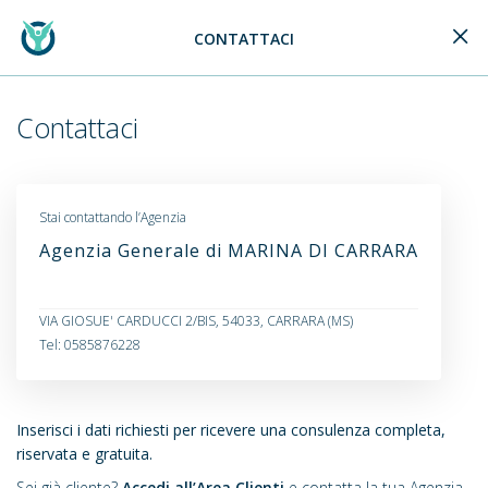
CONTATTACI
Generali Logo
Contattaci
Stai contattando l’Agenzia
Agenzia Generale di MARINA DI CARRARA
VIA GIOSUE' CARDUCCI 2/BIS, 54033, CARRARA (MS)
Tel: 0585876228
Inserisci i dati richiesti per ricevere una consulenza completa,
riservata e gratuita.
Sei già cliente?
Accedi all’Area Clienti
e contatta la tua Agenzia