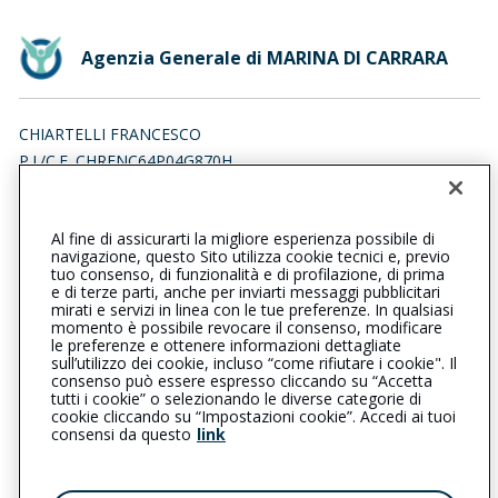
Agenzia Generale di MARINA DI CARRARA
CHIARTELLI FRANCESCO
P.I./C.F. CHRFNC64P04G870H
Iscr. RUI n.:A000182037 del 07/03/2019
Al fine di assicurarti la migliore esperienza possibile di
0585876228
navigazione, questo Sito utilizza cookie tecnici e, previo
tuo consenso, di funzionalità e di profilazione, di prima
marinadicarrara@cattolica.it
e di terze parti, anche per inviarti messaggi pubblicitari
mirati e servizi in linea con le tue preferenze. In qualsiasi
momento è possibile revocare il consenso, modificare
francesco.chiartelli@pec.it
le preferenze e ottenere informazioni dettagliate
sull’utilizzo dei cookie, incluso “come rifiutare i cookie". Il
consenso può essere espresso cliccando su “Accetta
tutti i cookie” o selezionando le diverse categorie di
L’intermediario è soggetto al controllo dell’IVASS. Consulta il
cookie cliccando su “Impostazioni cookie”. Accedi ai tuoi
Registro RUI al seguente
link
consensi da questo
link
Privacy
|
Cookie
|
Il Gruppo Generali