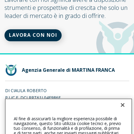
strumenti e prospettive di crescita che solo un
leader di mercato è in grado di offrire.
LAVORA CON NOI
Agenzia Generale di MARTINA FRANCA
DI CIAULA ROBERTO
P.I./C.F. DCLRRT61L04E986E
Iscr. RUI n.:A000064782 del 19/02/2007
Al fine di assicurarti la migliore esperienza possibile di
0804806995
0804307805
navigazione, questo Sito utilizza cookie tecnici e, previo
tuo consenso, di funzionalità e di profilazione, di prima
martinafranca@cattolica.it
e di terze parti, anche per inviarti messaggi pubblicitari