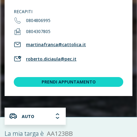
RECAPITI
0804806995
0804307805
martinafranca@cattolica.it
roberto.diciaula@pec.it
PRENDI APPUNTAMENTO
AUTO
AA123BB
La mia targa è