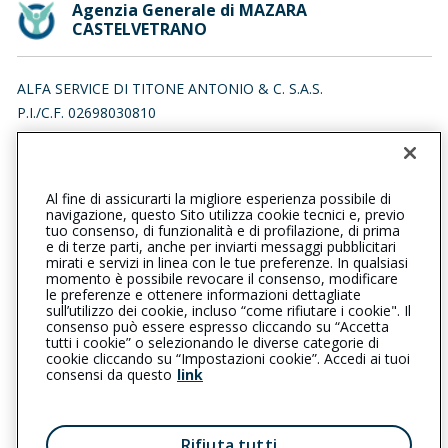
Agenzia Generale di MAZARA
CASTELVETRANO
ALFA SERVICE DI TITONE ANTONIO & C. S.A.S.
P.I./C.F. 02698030810
VIA CASTELVETRANO 45/T, 91026 MAZARA DEL VALLO (TP)
Iscr. RUI n.:A000606705 del 24/07/2018
Al fine di assicurarti la migliore esperienza possibile di
0923478167
09241916033
navigazione, questo Sito utilizza cookie tecnici e, previo
tuo consenso, di funzionalità e di profilazione, di prima
mazaracastelvetrano@cattolica.it
e di terze parti, anche per inviarti messaggi pubblicitari
mirati e servizi in linea con le tue preferenze. In qualsiasi
momento è possibile revocare il consenso, modificare
alfaservice-sasmazara@pec.it
le preferenze e ottenere informazioni dettagliate
sull’utilizzo dei cookie, incluso “come rifiutare i cookie". Il
consenso può essere espresso cliccando su “Accetta
tutti i cookie” o selezionando le diverse categorie di
L’intermediario è soggetto al controllo dell’IVASS. Consulta il
cookie cliccando su “Impostazioni cookie”. Accedi ai tuoi
Registro RUI al seguente
link
consensi da questo
link
Privacy
|
Cookie
|
Il Gruppo Generali
Rifiuta tutti