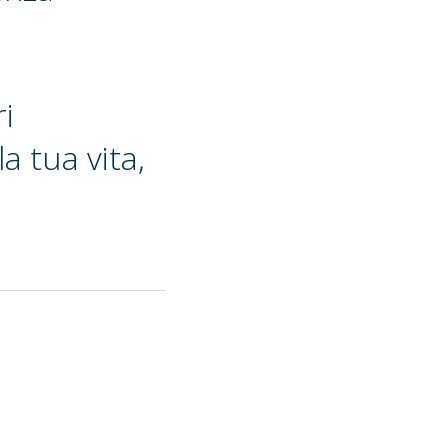
ri
a tua vita,