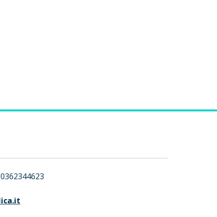
0362344623
ca.it