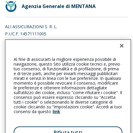
Agenzia Generale di MENTANA
ALI ASSICURAZIONI S. R. L.
P.I./C.F. 14571111005
VIA GIOVANNI GIOLITTI 21, 00013 MENTANA (RM)
Iscr. RUI n.:A000591090 del 19/01/2018
Al fine di assicurarti la migliore esperienza possibile di
0690015528
0690015528
navigazione, questo Sito utilizza cookie tecnici e, previo
tuo consenso, di funzionalità e di profilazione, di prima
mentana@cattolica.it
e di terze parti, anche per inviarti messaggi pubblicitari
mirati e servizi in linea con le tue preferenze. In qualsiasi
momento è possibile revocare il consenso, modificare
aliassicurazionisrl@pec.it
le preferenze e ottenere informazioni dettagliate
sull’utilizzo dei cookie, incluso “come rifiutare i cookie". Il
consenso può essere espresso cliccando su “Accetta
tutti i cookie” o selezionando le diverse categorie di
L’intermediario è soggetto al controllo dell’IVASS. Consulta il
cookie cliccando su “Impostazioni cookie”. Accedi ai tuoi
Registro RUI al seguente
link
consensi da questo
link
Privacy
|
Cookie
|
Il Gruppo Generali
Rifiuta tutti