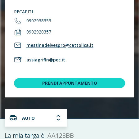
RECAPITI
0902938353
0902920357
messinadelvespro@cattolica.it
assiagrifin@pec.it
PRENDI APPUNTAMENTO
AUTO
AA123BB
La mia targa è