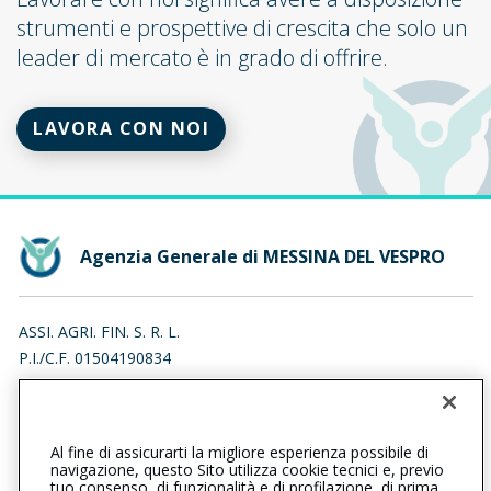
strumenti e prospettive di crescita che solo un
leader di mercato è in grado di offrire.
LAVORA CON NOI
Agenzia Generale di MESSINA DEL VESPRO
ASSI. AGRI. FIN. S. R. L.
P.I./C.F. 01504190834
VIA FRANCESCO LO SARDO 5, 98123 MESSINA (ME)
Iscr. RUI n.:A000154887 del 10/04/2007
Al fine di assicurarti la migliore esperienza possibile di
0902938353
0902920357
navigazione, questo Sito utilizza cookie tecnici e, previo
tuo consenso, di funzionalità e di profilazione, di prima