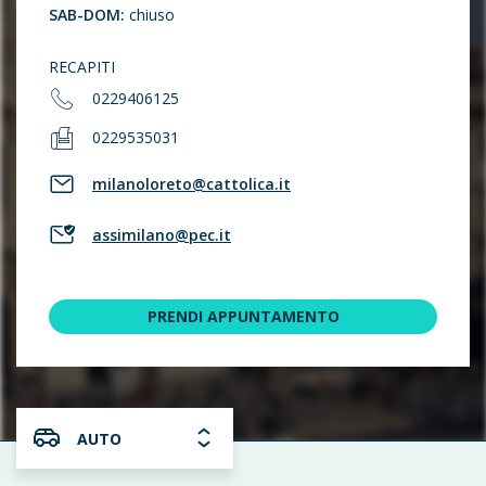
SAB-DOM:
chiuso
RECAPITI
0229406125
0229535031
milanoloreto@cattolica.it
assimilano@pec.it
PRENDI APPUNTAMENTO
AUTO