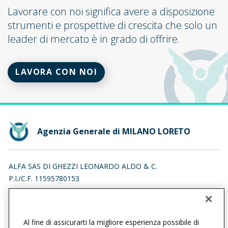
Lavorare con noi significa avere a disposizione
strumenti e prospettive di crescita che solo un
leader di mercato è in grado di offrire.
LAVORA CON NOI
Agenzia Generale di MILANO LORETO
ALFA SAS DI GHEZZI LEONARDO ALDO & C.
P.I./C.F. 11595780153
CORSO BUENOS AIRES 45, 20124 MILANO (MI)
Iscr. RUI n.:A000179835 del 04/05/2007
Al fine di assicurarti la migliore esperienza possibile di
0229406125
0229535031