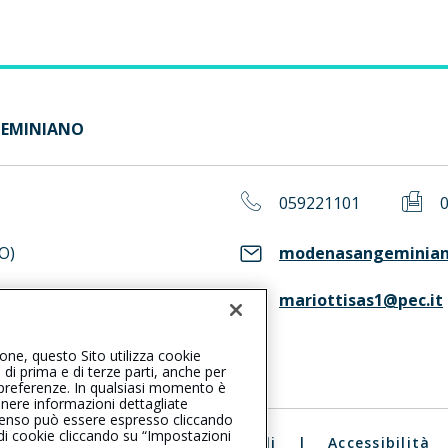
GEMINIANO
059221101
O)
modenasangeminiano
mariottisas1@pec.it
ASS. Consulta il Registro RUI
ione, questo Sito utilizza cookie
, di prima e di terze parti, anche per
ue preferenze. In qualsiasi momento è
enere informazioni dettagliate
consenso può essere espresso cliccando
 di cookie cliccando su “Impostazioni
ali
|
Reclami
|
Note legali
|
Accessibilità