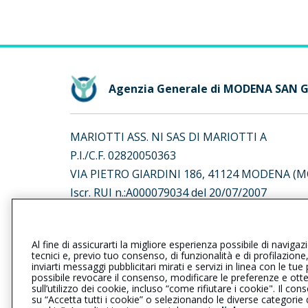
Agenzia Generale di MODENA SAN 
MARIOTTI ASS. NI SAS DI MARIOTTI A
P.I./C.F. 02820050363
VIA PIETRO GIARDINI 186, 41124 MODENA (M
Iscr. RUI n.:A000079034 del 20/07/2007
L’intermediario è soggetto al controllo dell’IV
Al fine di assicurarti la migliore esperienza possibile di navigaz
al seguente
link
tecnici e, previo tuo consenso, di funzionalità e di profilazione
inviarti messaggi pubblicitari mirati e servizi in linea con le t
possibile revocare il consenso, modificare le preferenze e ott
sull’utilizzo dei cookie, incluso “come rifiutare i cookie". Il 
su “Accetta tutti i cookie” o selezionando le diverse categorie
Privacy
|
Cookie
|
Il Gruppo Gener