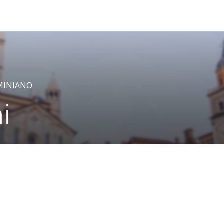
MINIANO
i