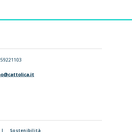
059221103
@cattolica.it
|
Sostenibilità