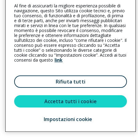
Al fine di assicurarti la migliore esperienza possibile di
0803353588
0803344329
navigazione, questo Sito utilizza cookie tecnici e, previo
tuo consenso, di funzionalità e di profilazione, di prima
molfetta@cattolica.it
e di terze parti, anche per inviarti messaggi pubblicitari
mirati e servizi in linea con le tue preferenze. In qualsiasi
momento è possibile revocare il consenso, modificare
mastrandreasnc@pec.tscoop.it
le preferenze e ottenere informazioni dettagliate
sull’utilizzo dei cookie, incluso “come rifiutare i cookie". Il
consenso può essere espresso cliccando su “Accetta
tutti i cookie” o selezionando le diverse categorie di
L’intermediario è soggetto al controllo dell’IVASS. Consulta il
cookie cliccando su “Impostazioni cookie”. Accedi ai tuoi
Registro RUI al seguente
link
consensi da questo
link
Privacy
|
Cookie
|
Il Gruppo Generali
Rifiuta tutti
Reclami
|
Note legali
|
Accessibilità
Sostenibilità
Accetta tutti i cookie
Impostazioni cookie
Copyright © 2023 - Cattolica Assicurazioni è un marchio commerciale di
Generali Italia S.p.A. - Partita IVA del Gruppo Assicurazioni Generali S.p.A.
01333550323