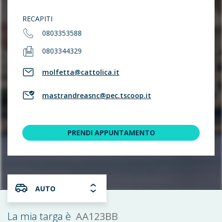
RECAPITI
0803353588
0803344329
molfetta@cattolica.it
mastrandreasnc@pec.tscoop.it
PRENDI APPUNTAMENTO
AUTO
AA123BB
La mia targa è