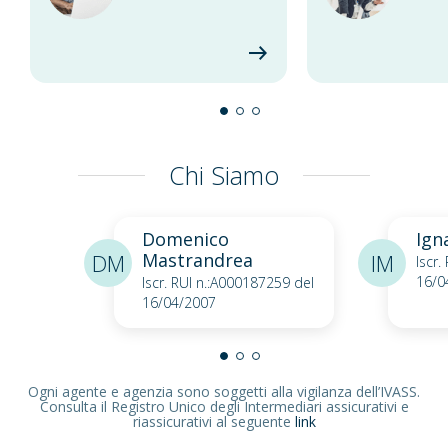
Chi Siamo
Domenico
Ign
DM
Mastrandrea
IM
Iscr.
16/0
Iscr. RUI n.:A000187259 del
16/04/2007
Ogni agente e agenzia sono soggetti alla vigilanza dell’IVASS.
Consulta il Registro Unico degli Intermediari assicurativi e
riassicurativi al seguente
link