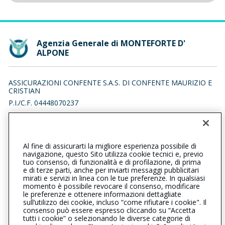
Agenzia Generale di MONTEFORTE D'
ALPONE
ASSICURAZIONI CONFENTE S.A.S. DI CONFENTE MAURIZIO E
CRISTIAN
P.I./C.F. 04448070237
VIA DANTE 41/A, 37032 MONTEFORTE D' ALPONE (VR)
Iscr. RUI n.:A000562340 del 16/12/2016
Al fine di assicurarti la migliore esperienza possibile di
0456101945
0456101945
navigazione, questo Sito utilizza cookie tecnici e, previo
tuo consenso, di funzionalità e di profilazione, di prima
montefortedalpone@cattolica.it
e di terze parti, anche per inviarti messaggi pubblicitari
mirati e servizi in linea con le tue preferenze. In qualsiasi
momento è possibile revocare il consenso, modificare
confentesas@legalmail.it
le preferenze e ottenere informazioni dettagliate
sull’utilizzo dei cookie, incluso “come rifiutare i cookie". Il
consenso può essere espresso cliccando su “Accetta
tutti i cookie” o selezionando le diverse categorie di
L’intermediario è soggetto al controllo dell’IVASS. Consulta il