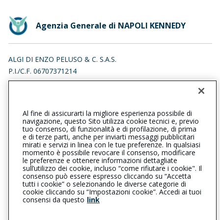
Agenzia Generale di NAPOLI KENNEDY
ALGI DI ENZO PELUSO & C. S.A.S.
P.I./C.F. 06707371214
VIA J.F.KENNEDY 5, 80125 NAPOLI (NA)
Iscr. RUI n.:A000354279 del 16/10/2010
Al fine di assicurarti la migliore esperienza possibile di
0815937959
navigazione, questo Sito utilizza cookie tecnici e, previo
tuo consenso, di funzionalità e di profilazione, di prima
napolikennedy@cattolica.it
e di terze parti, anche per inviarti messaggi pubblicitari
mirati e servizi in linea con le tue preferenze. In qualsiasi
momento è possibile revocare il consenso, modificare
algisas@pec.it
le preferenze e ottenere informazioni dettagliate
sull’utilizzo dei cookie, incluso “come rifiutare i cookie". Il
consenso può essere espresso cliccando su “Accetta
tutti i cookie” o selezionando le diverse categorie di
L’intermediario è soggetto al controllo dell’IVASS. Consulta il
cookie cliccando su “Impostazioni cookie”. Accedi ai tuoi
Registro RUI al seguente
link
consensi da questo
link