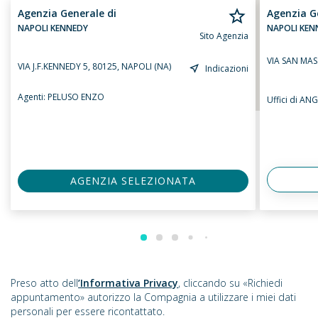
Agenzia Generale di
Agenzia G
NAPOLI KENNEDY
NAPOLI KEN
Sito Agenzia
VIA SAN MAS
VIA J.F.KENNEDY 5, 80125, NAPOLI (NA)
Indicazioni
Agenti:
PELUSO ENZO
Uffici di 
AGENZIA SELEZIONATA
Preso atto dell
’Informativa Privacy
, cliccando su «Richiedi
appuntamento» autorizzo la Compagnia a utilizzare i miei dati
personali per essere ricontattato.