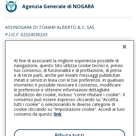
Agenzia Generale di NOGARA
ASSINOGARA DI TOAIARI ALBERTO & C. SAS
P.I./C.F. 02324530233
VIA MASO 7, 37054 NOGARA (VR)
Iscr. RUI n.:A000122872 del 12/03/2007
Al fine di assicurarti la migliore esperienza possibile di
0442510266
0442538546
navigazione, questo Sito utilizza cookie tecnici e, previo
tuo consenso, di funzionalità e di profilazione, di prima
nogara@cattolica.it
e di terze parti, anche per inviarti messaggi pubblicitari
mirati e servizi in linea con le tue preferenze. In qualsiasi
momento è possibile revocare il consenso, modificare
assinogara@pec.it
le preferenze e ottenere informazioni dettagliate
sull’utilizzo dei cookie, incluso “come rifiutare i cookie". Il
consenso può essere espresso cliccando su “Accetta
tutti i cookie” o selezionando le diverse categorie di
L’intermediario è soggetto al controllo dell’IVASS. Consulta il
cookie cliccando su “Impostazioni cookie”. Accedi ai tuoi
Registro RUI al seguente
link
consensi da questo
link
Privacy
|
Cookie
|
Il Gruppo Generali
Rifiuta tutti