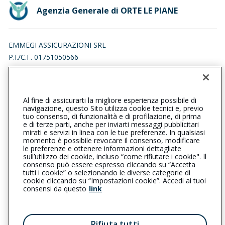
Agenzia Generale di ORTE LE PIANE
EMMEGI ASSICURAZIONI SRL
P.I./C.F. 01751050566
VIA LE PIANE, 01028 ORTE (VT)
Iscr. RUI n.:A000081114 del 19/02/2007
Al fine di assicurarti la migliore esperienza possibile di
0761402681
0761492402
navigazione, questo Sito utilizza cookie tecnici e, previo
tuo consenso, di funzionalità e di profilazione, di prima
ortelepiane@cattolica.it
e di terze parti, anche per inviarti messaggi pubblicitari
mirati e servizi in linea con le tue preferenze. In qualsiasi
momento è possibile revocare il consenso, modificare
emmegiassicurazionisrl@pec.it
le preferenze e ottenere informazioni dettagliate
sull’utilizzo dei cookie, incluso “come rifiutare i cookie". Il
consenso può essere espresso cliccando su “Accetta
tutti i cookie” o selezionando le diverse categorie di
L’intermediario è soggetto al controllo dell’IVASS. Consulta il
cookie cliccando su “Impostazioni cookie”. Accedi ai tuoi
Registro RUI al seguente
link
consensi da questo
link
Privacy
|
Cookie
|
Il Gruppo Generali
Rifiuta tutti