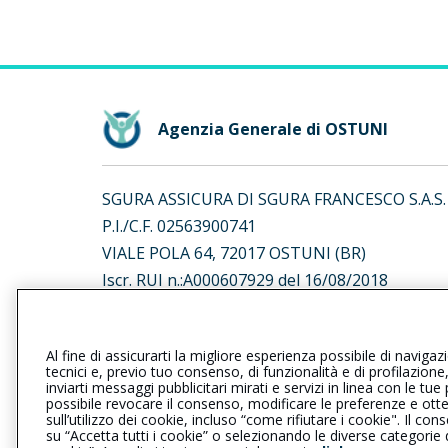
Agenzia Generale di OSTUNI
SGURA ASSICURA DI SGURA FRANCESCO S.A.S.
P.I./C.F. 02563900741
VIALE POLA 64, 72017 OSTUNI (BR)
Iscr. RUI n.:A000607929 del 16/08/2018
L’intermediario è soggetto al controllo dell’IV
Al fine di assicurarti la migliore esperienza possibile di navigaz
al seguente
link
tecnici e, previo tuo consenso, di funzionalità e di profilazione
inviarti messaggi pubblicitari mirati e servizi in linea con le t
possibile revocare il consenso, modificare le preferenze e ott
sull’utilizzo dei cookie, incluso “come rifiutare i cookie". Il 
su “Accetta tutti i cookie” o selezionando le diverse categorie
Privacy
|
Cookie
|
Il Gruppo Gener