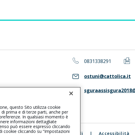
0831338291
ostuni@cattolica.it
sguraassisgura2018@
ASS. Consulta il Registro RUI
ione, questo Sito utilizza cookie
, di prima e di terze parti, anche per
ue preferenze. In qualsiasi momento è
enere informazioni dettagliate
consenso può essere espresso cliccando
 di cookie cliccando su “Impostazioni
ali
|
Reclami
|
Note legali
|
Accessibilità