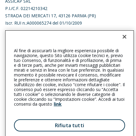
ASSICAP SRL
P.I./C.F. 02214210342
STRADA DEI MERCATI 17, 43126 PARMA (PR)
Iscr. RUI n.:A000065274 del 01/10/2009
0521928272
0521928275
parmacornocchio@cattolica.it
Al fine di assicurarti la migliore esperienza possibile di
navigazione, questo Sito utilizza cookie tecnici e, previo
assicap@pec.it
tuo consenso, di funzionalità e di profilazione, di prima
e di terze parti, anche per inviarti messaggi pubblicitari
mirati e servizi in linea con le tue preferenze. In qualsiasi
SOCIAL
momento è possibile revocare il consenso, modificare
le preferenze e ottenere informazioni dettagliate
sull’utilizzo dei cookie, incluso “come rifiutare i cookie". Il
consenso può essere espresso cliccando su “Accetta
tutti i cookie” o selezionando le diverse categorie di
L’intermediario è soggetto al controllo dell’IVASS. Consulta il
cookie cliccando su “Impostazioni cookie”. Accedi ai tuoi
Registro RUI al seguente
link
consensi da questo
link
Privacy
|
Cookie
|
Il Gruppo Generali
Rifiuta tutti
Reclami
|
Note legali
|
Accessibilità