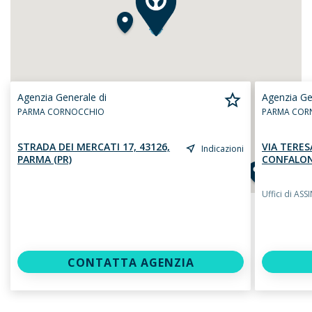
Agenzia Generale di
Agenzia Ge
PARMA CORNOCCHIO
PARMA COR
STRADA DEI MERCATI 17, 43126,
VIA TERES
Indicazioni
PARMA (PR)
CONFALONIE
Uffici di AS
CONTATTA AGENZIA