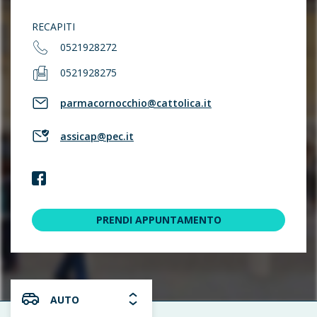
RECAPITI
0521928272
0521928275
parmacornocchio@cattolica.it
assicap@pec.it
PRENDI APPUNTAMENTO
AUTO