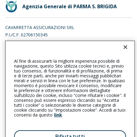
Agenzia Generale di PARMA S. BRIGIDA
CAVARRETTA ASSICURAZIONI SRL
P.I./C.F. 02706150345
BORGO SANTA BRIGIDA 12, 43121 PARMA (PR)
Iscr. RUI n.:A000479790 del 16/04/2007
Al fine di assicurarti la migliore esperienza possibile di
0521289580
0521200467
navigazione, questo Sito utilizza cookie tecnici e, previo
tuo consenso, di funzionalità e di profilazione, di prima
parmasantabrigida@cattolica.it
e di terze parti, anche per inviarti messaggi pubblicitari
mirati e servizi in linea con le tue preferenze. In qualsiasi
momento è possibile revocare il consenso, modificare
cavarrettaassicurazionisrl@pec.it
le preferenze e ottenere informazioni dettagliate
sull’utilizzo dei cookie, incluso “come rifiutare i cookie". Il
consenso può essere espresso cliccando su “Accetta
tutti i cookie” o selezionando le diverse categorie di
L’intermediario è soggetto al controllo dell’IVASS. Consulta il
cookie cliccando su “Impostazioni cookie”. Accedi ai tuoi
Registro RUI al seguente
link
consensi da questo
link
Privacy
|
Cookie
|
Il Gruppo Generali
Rifiuta tutti