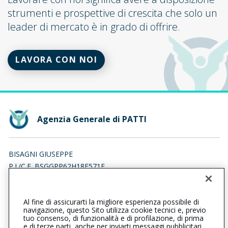
strumenti e prospettive di crescita che solo un
leader di mercato è in grado di offrire.
LAVORA CON NOI
Agenzia Generale di PATTI
BISAGNI GIUSEPPE
P.I./C.F. BSGGPP62H18E571F
Iscr. RUI n.:A000097744 del 16/04/2007
Al fine di assicurarti la migliore esperienza possibile di
094122671
094122671
navigazione, questo Sito utilizza cookie tecnici e, previo
tuo consenso, di funzionalità e di profilazione, di prima
patti@cattolica.it
e di terze parti, anche per inviarti messaggi pubblicitari