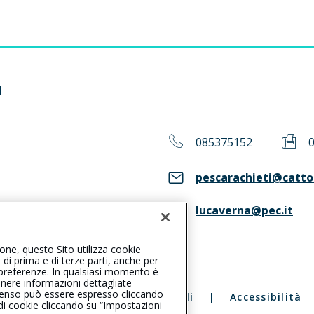
I
085375152
pescarachieti@cattol
lucaverna@pec.it
ASS. Consulta il Registro RUI
ione, questo Sito utilizza cookie
, di prima e di terze parti, anche per
ue preferenze. In qualsiasi momento è
enere informazioni dettagliate
consenso può essere espresso cliccando
ali
|
Reclami
|
Note legali
|
Accessibilità
 di cookie cliccando su “Impostazioni