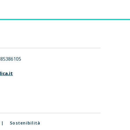
085386105
ica.it
|
Sostenibilità