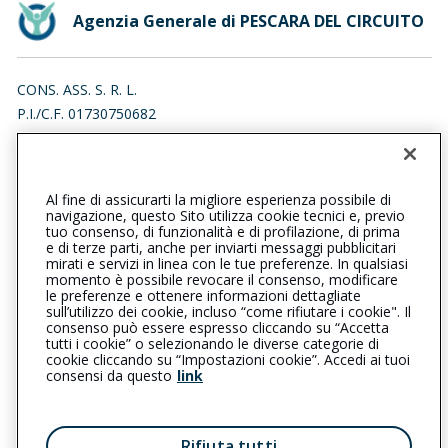
Agenzia Generale di PESCARA DEL CIRCUITO
CONS. ASS. S. R. L.
P.I./C.F. 01730750682
VIA DEL CIRCUITO 137, 65124 PESCARA (PE)
Iscr. RUI n.:A000186047 del 01/06/2007
Al fine di assicurarti la migliore esperienza possibile di
0852056428
0854294216
navigazione, questo Sito utilizza cookie tecnici e, previo
tuo consenso, di funzionalità e di profilazione, di prima
pescaradelcircuito@cattolica.it
e di terze parti, anche per inviarti messaggi pubblicitari
mirati e servizi in linea con le tue preferenze. In qualsiasi
momento è possibile revocare il consenso, modificare
cons.ass@legalmail.it
le preferenze e ottenere informazioni dettagliate
sull’utilizzo dei cookie, incluso “come rifiutare i cookie". Il
consenso può essere espresso cliccando su “Accetta
tutti i cookie” o selezionando le diverse categorie di
L’intermediario è soggetto al controllo dell’IVASS. Consulta il
cookie cliccando su “Impostazioni cookie”. Accedi ai tuoi
Registro RUI al seguente
link
consensi da questo
link
Privacy
|
Cookie
|
Il Gruppo Generali
Rifiuta tutti