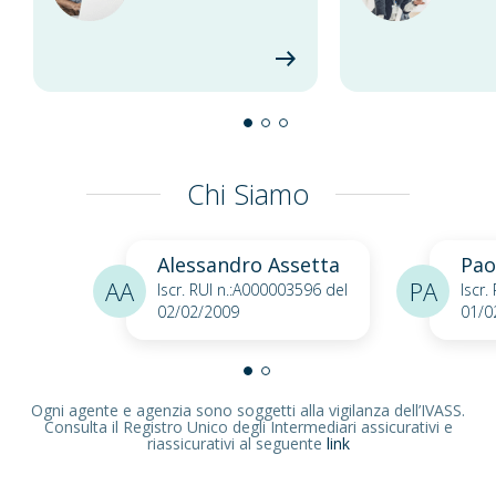
Chi Siamo
Alessandro Assetta
Pao
AA
PA
Iscr. RUI n.:A000003596 del
Iscr.
02/02/2009
01/0
Ogni agente e agenzia sono soggetti alla vigilanza dell’IVASS.
Consulta il Registro Unico degli Intermediari assicurativi e
riassicurativi al seguente
link